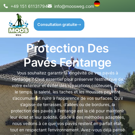
+49 151 61131794
info@moosweg.com
Consultation gratuite
Protection Des
Pavés Fentange
Vous souhaitez garantir la longévité de vos pavés à
Fentange ? C’est essentiel pour préserver l’esthétique de
votre extérieur et éviter des réparations coûteuses. Avec
le temps, la saleté, les taches et les mousses peuvent
s’accumuler et nuire à l’apparence de vos surfaces. Qu’il
s’agisse de terrasses, d’allées ou de bordures, la
protection des pavés à Fentange est la clé pour maintenir
leur éclat et leur solidité. Grâce à des méthodes adaptées,
nous veillons à ce que vos pavés restent en parfait état,
tout en respectant l’environnement. Avez-vous déjà pensé