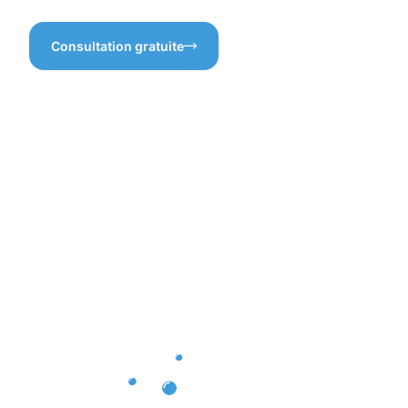
Consultation gratuite
Bénéfices
d'une
protection
professionn
des pavés