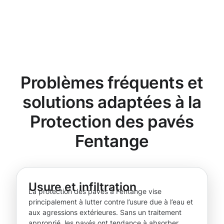
Problèmes fréquents et
solutions adaptées à la
Protection des pavés
Fentange
Usure et infiltration
La protection des pavés à Fentange vise
principalement à lutter contre l’usure due à l’eau et
aux agressions extérieures. Sans un traitement
approprié, les pavés ont tendance à absorber