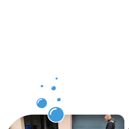
Des
résultats
éclatants
grâce à la
protection
des pavés
Fentange