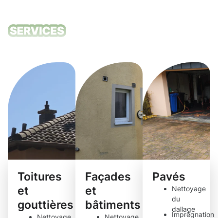
Nos services
de nettoyage
Toitures
Façades
Pavés
et
et
Nettoyage
du
gouttières
bâtiments
dallage
Imprégnation
Nettoyage
Nettoyage