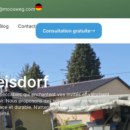
o@moosweg.com
Blog
Contact
Consultation gratuite
eisdorf
peccables qui enchantent vos invités et valorisent
rnir. Nous proposons des solutions sur mesure pour
cace et durable. N’attendez plus pour redonner vie à
rité.