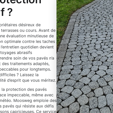
f ?
priétaires désireux de
, terrasses ou cours. Avant de
ne évaluation minutieuse de
on optimale contre les taches
l’entretien quotidien devient
ttoyages abrasifs
rendre soin de vos pavés n’a
et des traitements adaptés,
mpeccables pour longtemps.
fficiles ? Laissez la
lité d’esprit que vous méritez.
 la protection des pavés
rface impeccable, même avec
la météo. Moosweg emploie des
 pavés qui résiste aux défis
sons capricieuses. Ce service