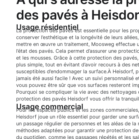
des pavés à Heisdor
Usage résidentiel
La protection des pavés est essentielle pour les pro
conserver l’esthétique et la longévité de leurs allées
mettre en œuvre un traitement, Moosweg effectue u
l’état des pavés. Cela permet d’assurer une protecti
et les mousses. Grâce à cette protection des pavés, 
plus simple, tout en évitant d’avoir recours à des ne
susceptibles d’endommager la surface.À Heisdorf, p
jamais été aussi facile ! Avec un suivi personnalisé 
vous pouvez être sûr que vos surfaces resteront i
Pourquoi se compliquer la vie avec des nettoyages di
protection des pavés Heisdorf vous offrir la tranquil
Usage commercial
Pour les espaces publics et les zones commerciales,
Heisdorf joue un rôle essentiel pour garder une su
un passage régulier de personnes et les aléas de 
méthodes adaptées pour garantir une protection des
du quotidien, comme les passages répétés et les sai