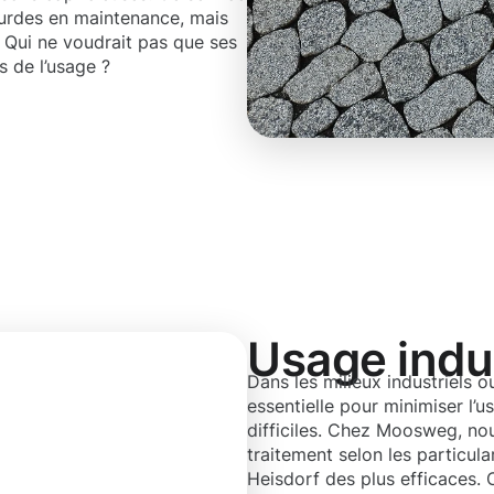
ourdes en maintenance, mais
. Qui ne voudrait pas que ses
s de l’usage ?
Usage indus
Dans les milieux industriels 
essentielle pour minimiser l’u
difficiles. Chez Moosweg, no
traitement selon les particula
Heisdorf des plus efficaces.