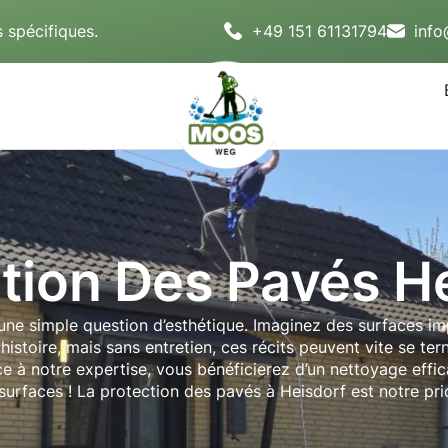
 spécifiques.
+49 151 61131794
inf
tion Des Pavés H
’une simple question d’esthétique. Imaginez des surfaces im
istoire, mais sans entretien, ces récits peuvent vite se te
ce à notre expertise, vous bénéficierez d’un nettoyage effi
surfaces ! La protection des pavés à Heisdorf est notre prio