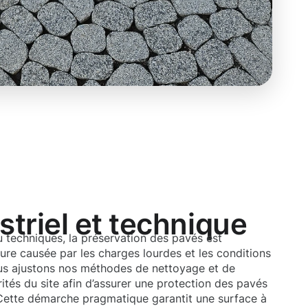
triel et technique
ou techniques, la préservation des pavés est
sure causée par les charges lourdes et les conditions
us ajustons nos méthodes de nettoyage et de
rités du site afin d’assurer une protection des pavés
 Cette démarche pragmatique garantit une surface à