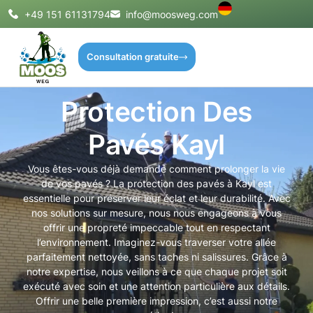
+49 151 61131794
info@moosweg.com
Consultation gratuite
Protection Des
Pavés Kayl
Vous êtes-vous déjà demandé comment prolonger la vie
de vos pavés ? La protection des pavés à Kayl est
essentielle pour préserver leur éclat et leur durabilité. Avec
nos solutions sur mesure, nous nous engageons à vous
offrir une propreté impeccable tout en respectant
l’environnement. Imaginez-vous traverser votre allée
parfaitement nettoyée, sans taches ni salissures. Grâce à
notre expertise, nous veillons à ce que chaque projet soit
exécuté avec soin et une attention particulière aux détails.
Offrir une belle première impression, c’est aussi notre