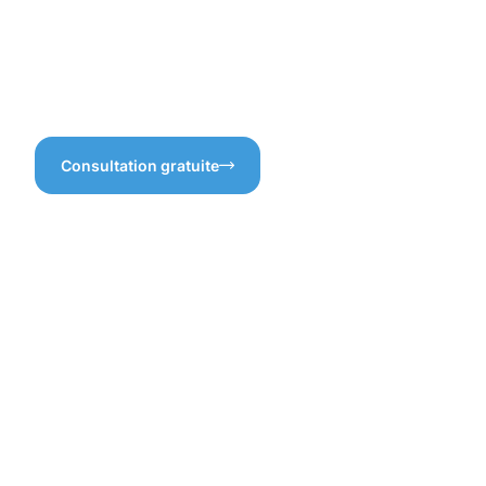
pavés gardent leur éclat et
Kayl est un excellent choix
leur solidité ? N’attendez
pour assurer la longévité et
plus, faites confiance à notre
l’esthétique de votre
expertise en matière de
extérieur.
protection des pavés à Kayl !
Consultation gratuite
Les
bienfaits