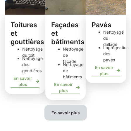
Toitures
Façades
Pavés
et
et
Nettoyage
du
gouttières
bâtiments
dallage
Imprégnation
Nettoyage
Nettoyage
des
du toit
de
Nettoyage
pavés
façade
des
Nettoyage
En savoir
gouttières
de
plus
bâtiments
En savoir
plus
En savoir
plus
En savoir plus