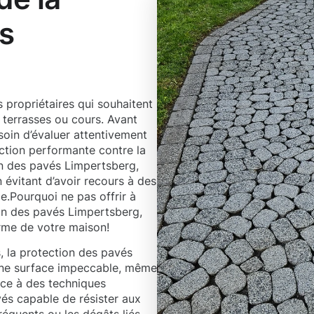
s
s propriétaires qui souhaitent
, terrasses ou cours. Avant
oin d’évaluer attentivement
ection performante contre la
on des pavés Limpertsberg,
n évitant d’avoir recours à des
e.Pourquoi ne pas offrir à
tion des pavés Limpertsberg,
arme de votre maison!
, la protection des pavés
 une surface impeccable, même
âce à des techniques
és capable de résister aux