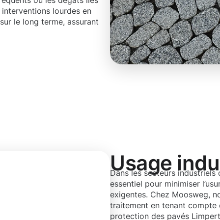
réquents ou les dégâts liés
 interventions lourdes en
sur le long terme, assurant
Usage indus
Dans les secteurs industriels
essentiel pour minimiser l’us
exigentes. Chez Moosweg, n
traitement en tenant compte d
protection des pavés Limpert