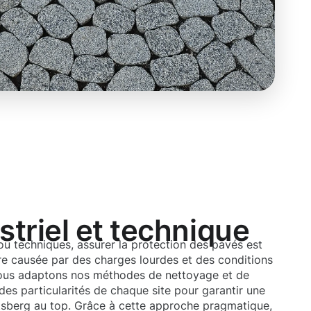
triel et technique
 ou techniques, assurer la protection des pavés est
ure causée par des charges lourdes et des conditions
ous adaptons nos méthodes de nettoyage et de
es particularités de chaque site pour garantir une
sberg au top. Grâce à cette approche pragmatique,