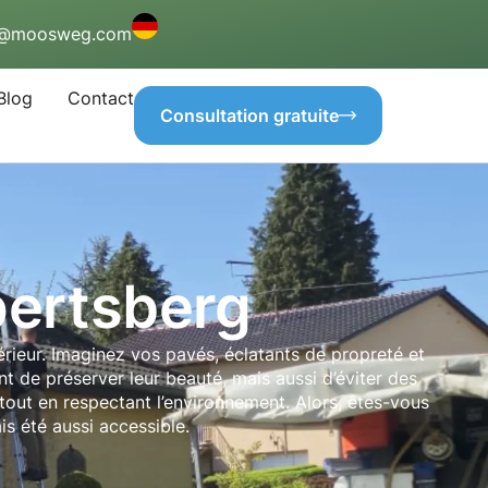
o@moosweg.com
Blog
Contact
Consultation gratuite
pertsberg
térieur. Imaginez vos pavés, éclatants de propreté et
t de préserver leur beauté, mais aussi d’éviter des
out en respectant l’environnement. Alors, êtes-vous
s été aussi accessible.