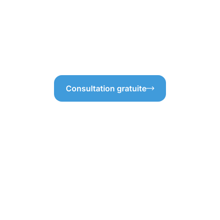
st crucial de s’assurer que
prolongeant la longévité des 
pavés éclatants, c’est
briller et être protégés ? La
e, la protection des pavés
idéale pour garantir leur durab
hétique, mais aussi de
Consultation gratuite