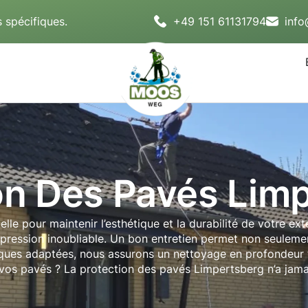
 spécifiques.
+49 151 61131794
inf
on Des Pavés Lim
le pour maintenir l’esthétique et la durabilité de votre ex
pression inoubliable. Un bon entretien permet non seulemen
niques adaptées, nous assurons un nettoyage en profondeur t
 vos pavés ? La protection des pavés Limpertsberg n’a jamai