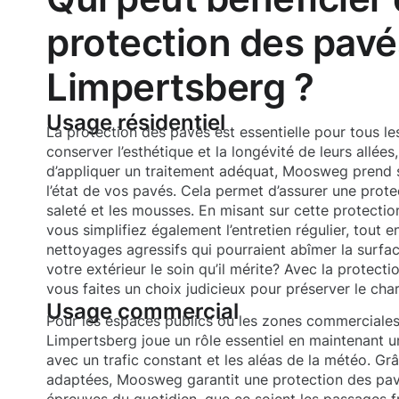
protection des pavé
Limpertsberg ?
Usage résidentiel
La protection des pavés est essentielle pour tous le
conserver l’esthétique et la longévité de leurs allées
d’appliquer un traitement adéquat, Moosweg prend s
l’état de vos pavés. Cela permet d’assurer une prot
saleté et les mousses. En misant sur cette protecti
vous simplifiez également l’entretien régulier, tout e
nettoyages agressifs qui pourraient abîmer la surfac
votre extérieur le soin qu’il mérite? Avec la protec
vous faites un choix judicieux pour préserver le ch
Usage commercial
Pour les espaces publics ou les zones commerciales
Limpertsberg joue un rôle essentiel en maintenant
avec un trafic constant et les aléas de la météo. Gr
adaptées, Moosweg garantit une protection des pav