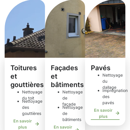
Toitures
Façades
Pavés
et
et
Nettoyage
du
gouttières
bâtiments
dallage
Imprégnation
Nettoyage
Nettoyage
des
du toit
de
Nettoyage
pavés
façade
des
Nettoyage
En savoir
gouttières
de
plus
bâtiments
En savoir
plus
En savoir