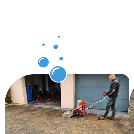
expertise
en
Protection
des pavés
Niederfeule