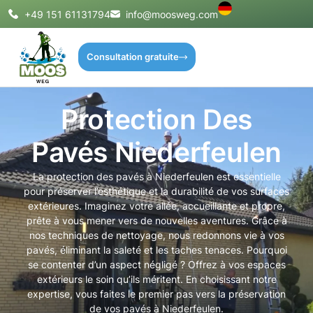
+49 151 61131794
info@moosweg.com
Consultation gratuite
Protection Des
Pavés Niederfeulen
La protection des pavés à Niederfeulen est essentielle
pour préserver l’esthétique et la durabilité de vos surfaces
extérieures. Imaginez votre allée, accueillante et propre,
prête à vous mener vers de nouvelles aventures. Grâce à
nos techniques de nettoyage, nous redonnons vie à vos
pavés, éliminant la saleté et les taches tenaces. Pourquoi
se contenter d’un aspect négligé ? Offrez à vos espaces
extérieurs le soin qu’ils méritent. En choisissant notre
expertise, vous faites le premier pas vers la préservation
de vos pavés à Niederfeulen.