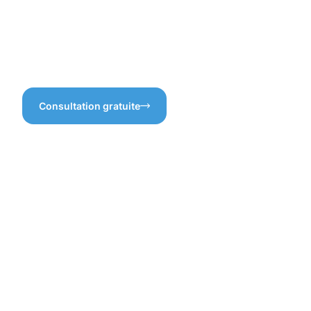
sans une préparation
Niederfeulen est donc une
adéquate ? Il est évident
solution efficace et durable !
qu’une surface bien
entretenue garantit une
meilleure longévité !
Consultation gratuite
Les
bénéfices