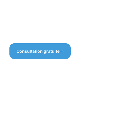
seulement impeccables, mais
également protégées contre
les intempéries et l’usure.
C’est un investissement qui
fait la différence dans votre
cadre de vie !
Consultation gratuite
Les atouts
d'une