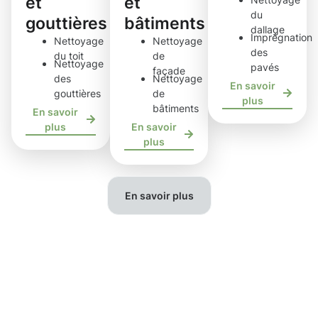
et
et
du
gouttières
bâtiments
dallage
Imprégnation
Nettoyage
Nettoyage
des
du toit
de
Nettoyage
pavés
façade
des
Nettoyage
En savoir
gouttières
de
plus
bâtiments
En savoir
plus
En savoir
plus
En savoir plus