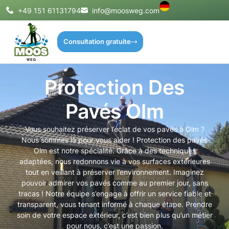
+49 151 61131794
info@moosweg.com
Consultation gratuite
Protection Des
Pavés Olm
Vous souhaitez préserver l’éclat de vos pavés à Olm ?
Nous sommes là pour vous aider ! Protection des pavés
Olm est notre spécialité. Grâce à des techniques
adaptées, nous redonnons vie à vos surfaces extérieures
tout en veillant à préserver l’environnement. Imaginez
pouvoir admirer vos pavés comme au premier jour, sans
tracas ! Notre équipe s’engage à offrir un service fiable et
transparent, vous tenant informé à chaque étape. Prendre
soin de votre espace extérieur, c’est bien plus qu’un métier
pour nous, c’est une passion.