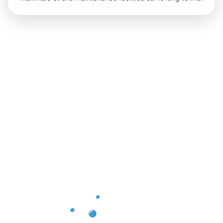
Des
résultats
impression
grâce à la
Protection