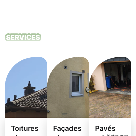
Nos services
de nettoyage
Toitures
Façades
Pavés
Nettoyage