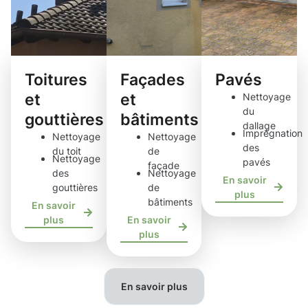
Toitures
Façades
Pavés
et
et
Nettoyage
du
gouttières
bâtiments
dallage
Imprégnation
Nettoyage
Nettoyage
des
du toit
de
Nettoyage
pavés
façade
des
Nettoyage
En savoir
gouttières
de
plus
bâtiments
En savoir
plus
En savoir
plus
En savoir plus