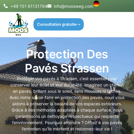
+49 151 61131794
info@moosweg.com
Consultation gratuite
Protection Des
Pavés Strassen
Protéger vos pavés à Strassen, c’est essentiel pour
conserver leur éclat et leur durabilité. Imaginez un chemin
en pavés, brillant sous le soleil, sans mousses ni taches.
Avec notre savoir-faire en protection des pavés, nous vous
aidons à préserver la beauté de vos espaces extérieurs.
Grâce à des méthodes adaptées à chaque surface, nous
garantissons un nettoyage respectueux qui respecte
l’environnement. Pourquoi attendre ? Offrez à vos pavés
l’entretien qu’ils méritent et redonnez-leur vie !