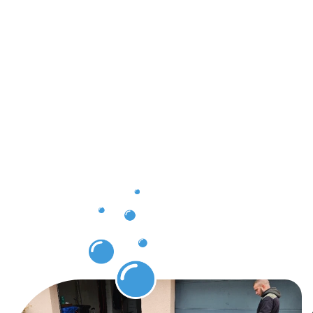
résultats
concrets
grâce à
notre
expertise
en
Protection
des pavés
Strassen