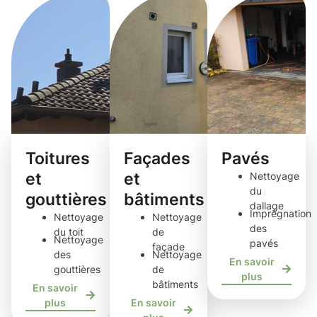
Toitures
Façades
Pavés
et
et
Nettoyage
du
gouttières
bâtiments
dallage
Imprégnation
Nettoyage
Nettoyage
des
du toit
de
Nettoyage
pavés
façade
des
Nettoyage
En savoir
gouttières
de
plus
bâtiments
En savoir
plus
En savoir