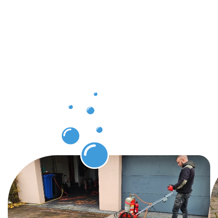
tangibles
grâce à
notre
service de
Protection
des pavés
à Wiltz.