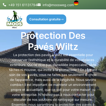
+49 151 61131794
info@moosweg.com
Consultation gratuite
Protection Des
Pavés Wiltz
La protection des pavés à Wiltz est essentielle pour
conserver l’esthétique et la durabilité de vos espaces
extérieurs. Qui ne rêve pas d’uneAllée impeccable, sans
tâches ni mousse, qui invite à la promenade ? En prenant
soin de vos pavés, vous ne faites pas seulement le choix
de l’apparence, mais aussi de la longévité. Nous savons
combien il est important de maintenir un environnement
propre et accueillant, que ce soit pour votre maison ou
votre entreprise. N’hésitez pas à nous contacter pour
discuter de nos solutions de nettoyage sur mesure.
Ensemble, nous garantirons la protection des pavés à